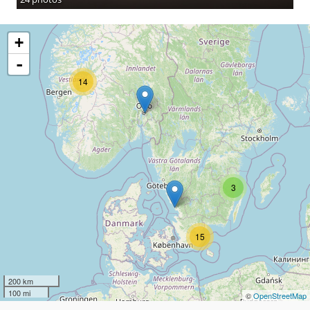
+
-
14
3
15
200 km
100 mi
©
OpenStreetMap