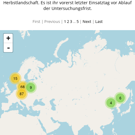
Herbstlandschaft. Es ist ihr vorerst letzter Einsatztag vor Ablauf
der Untersuchungsfrist.
First |
Previous |
1
2
3
...
5
|
Next
|
Last
+
-
15
68
9
87
6
4