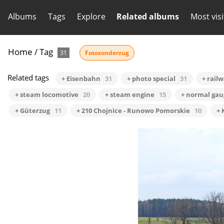
Albums
Tags
Explore
Related albums
Most vis
Home
/
Tag
31
Fotosonderzug
Related tags
+ Eisenbahn
31
+ photo special
31
+ rail
+ steam locomotive
20
+ steam engine
15
+ normal gau
+ Güterzug
11
+ 210 Chojnice - Runowo Pomorskie
10
+ 