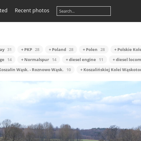
ited
Recent photos
way
31
+ PKP
28
+ Poland
28
+ Polen
28
+ Polskie Ko
ge
14
+ Normalspur
14
+ diesel engine
11
+ diesel loco
Koszalin Wąsk. - Roznowo Wąsk.
10
+ Koszalińskiej Kolei Wąskot