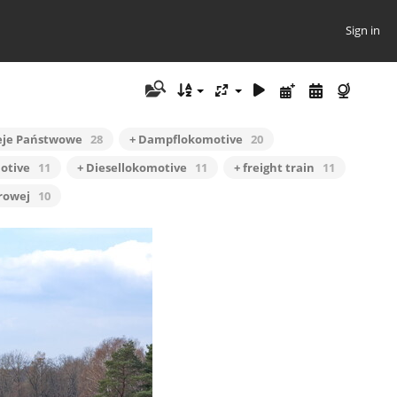
Sign in
leje Państwowe
28
+ Dampflokomotive
20
motive
11
+ Diesellokomotive
11
+ freight train
11
orowej
10