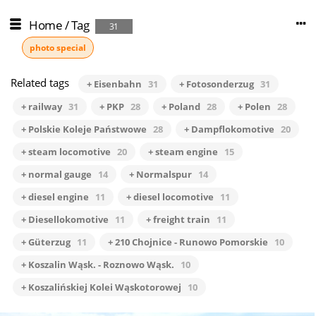
Home
/
Tag
31
photo special
Related tags
+ Eisenbahn
31
+ Fotosonderzug
31
+ railway
31
+ PKP
28
+ Poland
28
+ Polen
28
+ Polskie Koleje Państwowe
28
+ Dampflokomotive
20
+ steam locomotive
20
+ steam engine
15
+ normal gauge
14
+ Normalspur
14
+ diesel engine
11
+ diesel locomotive
11
+ Diesellokomotive
11
+ freight train
11
+ Güterzug
11
+ 210 Chojnice - Runowo Pomorskie
10
+ Koszalin Wąsk. - Roznowo Wąsk.
10
+ Koszalińskiej Kolei Wąskotorowej
10