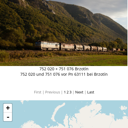
752 020 + 751 076 Brzotín
752 020 und 751 076 vor Pn 63111 bei Brzotín
First |
Previous |
1
2
3
|
Next
|
Last
+
-