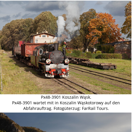
Px48-3901 Koszalin Wąsk.
Px48-3901 wartet mit in Koszalin Wąskotorowy auf den
Abfahrauftrag. Fotogüterzug: FarRail Tours.