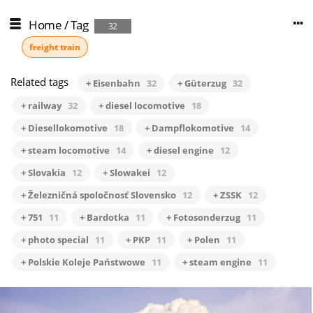
Home
/
Tag
32
freight train
Related tags
+ Eisenbahn
32
+ Güterzug
32
+ railway
32
+ diesel locomotive
18
+ Diesellokomotive
18
+ Dampflokomotive
14
+ steam locomotive
14
+ diesel engine
12
+ Slovakia
12
+ Slowakei
12
+ Železničná spoločnosť Slovensko
12
+ ZSSK
12
+ 751
11
+ Bardotka
11
+ Fotosonderzug
11
+ photo special
11
+ PKP
11
+ Polen
11
+ Polskie Koleje Państwowe
11
+ steam engine
11