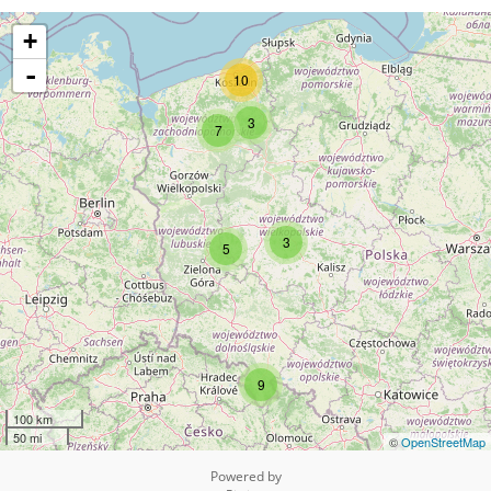
+
-
10
3
7
3
5
9
100 km
50 mi
©
OpenStreetMap
Powered by