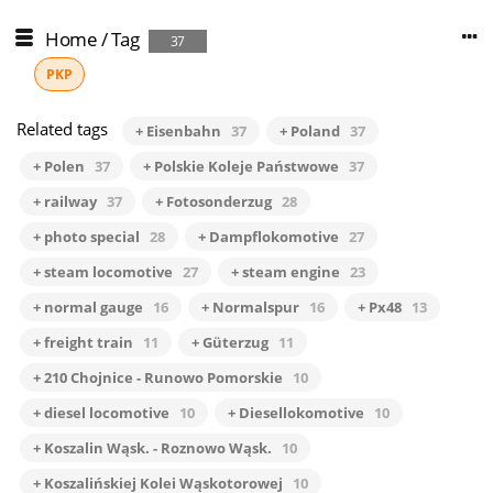
Home
/
Tag
37
PKP
Related tags
+ Eisenbahn
37
+ Poland
37
+ Polen
37
+ Polskie Koleje Państwowe
37
+ railway
37
+ Fotosonderzug
28
+ photo special
28
+ Dampflokomotive
27
+ steam locomotive
27
+ steam engine
23
+ normal gauge
16
+ Normalspur
16
+ Px48
13
+ freight train
11
+ Güterzug
11
+ 210 Chojnice - Runowo Pomorskie
10
+ diesel locomotive
10
+ Diesellokomotive
10
+ Koszalin Wąsk. - Roznowo Wąsk.
10
+ Koszalińskiej Kolei Wąskotorowej
10