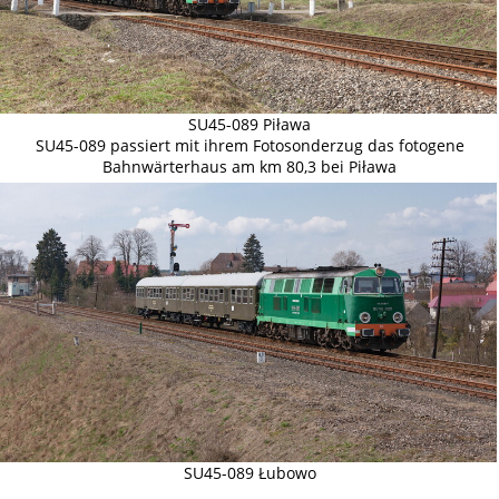
SU45-089 Piława
SU45-089 passiert mit ihrem Fotosonderzug das fotogene
Bahnwärterhaus am km 80,3 bei Piława
SU45-089 Łubowo