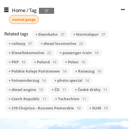
Home
/
Tag
37
normal gauge
Related tags
+ Eisenbahn
37
+ Normalspur
37
+ railway
37
+ diesel locomotive
22
+ Diesellokomotive
22
+ passenger train
16
+ PKP
16
+ Poland
16
+ Polen
16
+ Polskie Koleje Państwowe
16
+ Reisezug
16
+ Fotosonderzug
14
+ photo special
14
+ diesel engine
13
+ ČD
11
+ České dráhy
11
+ Czech Republic
11
+ Tschechien
11
+ 210 Chojnice - Runowo Pomorskie
10
+ SU45
10